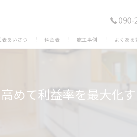
090-
代表あいさつ
料金表
施工事例
よくある
を高めて利益率を最大化す