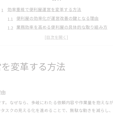
効率重視で便利屋運営を変革する方法
便利屋の効率化が運営改善の鍵となる理由
業務効率を高める便利屋の具体的な取り組み方
便利屋運営で意識したい効率向上のポイント
効率を意識した便利屋の作業フロー最適化術
便利屋における効率と顧客満足のバランス
便利屋の利益率向上に効く実践テクニック
営を変革する方法
便利屋で利益率を高める効率的な工夫とは
効率が上がる便利屋のコスト管理実践法
便利屋の業務効率化が利益率に与える影響
理由
利益率を優先する便利屋の作業手順の工夫
です。なぜなら、多岐にわたる依頼内容や作業量を抱えな
便利屋の効率アップとリピーター獲得戦略
やタスクの見える化を進めることで、無駄な動きを減らし