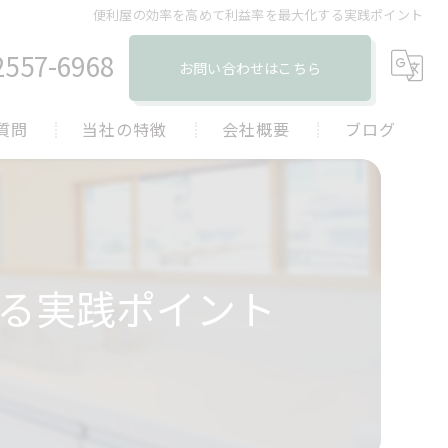
便利屋の効率を高めて利益率を最大化する実践ポイント
2557-6968
お問い合わせはこちら
質問
当社の特徴
会社概要
ブログ
草刈り
コラム
剪定
清掃
る実践ポイント
水回り
電球交換