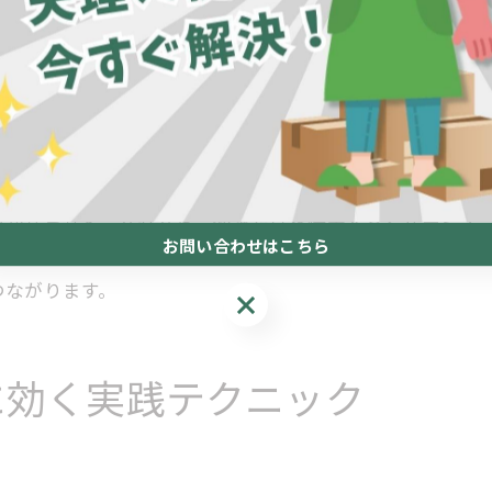
便利屋で安定収入を実現する効率戦略の基本
準化し、各工程での無駄を徹底的に排除することが重要で
効率化が便利屋の収入安定につながる理由
です。具体的な方法としては、作業前の資材準備リスト活
便利屋の効率的な顧客対応が収益を変える
抜け漏れや時間超過を防ぎます。
収入アップを目指す便利屋の稼働管理術
便利屋の効率と集客力を高める実践法
ンス
依頼対応を効率化する便利屋のポイント
欠かせません。なぜなら、効率だけを優先するとサービス
お問い合わせはこちら
便利屋が効率よく依頼対応を進めるコツ
、依頼内容の再確認を徹底することで、顧客の安心感や信
依頼内容別に便利屋が行う効率的な準備法
つながります。
お問い合わせはこちら
便利屋の効率化で顧客満足度を高める方法
便利屋の依頼管理システム導入のメリット
に効く実践テクニック
効率的な対応が便利屋のリピート率に影響