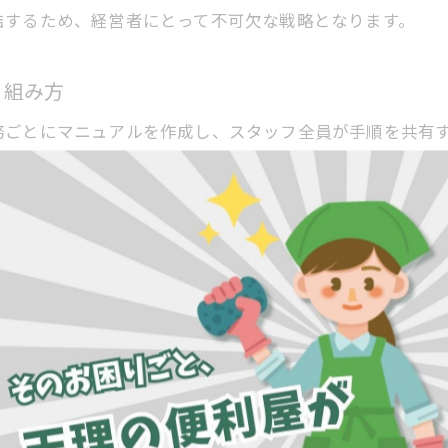
業務効率化を実現する便利屋の工夫とは
結するため、経営者にとって不可欠な戦略となります。
便利屋が取り入れたい業務効率化の工夫集
作業効率を高める便利屋の現場管理ノウハウ
り組み方
便利屋の効率を左右する情報共有の重要性
務ごとにマニュアルを作成し、スタッフ全員が手順を共有
効率化を促進する便利屋のツール活用法
す。具体的には、依頼受付から作業完了までの流れをチェ
便利屋の業務効率とチームワークの関係性
ューリングも効率化の鍵となります。
利益最大化を目指す便利屋の仕事術
便利屋の効率的な働き方が利益に直結する理由
イント
利益最大化のための便利屋業務の見直しポイント
業の優先順位付けと時間管理です。なぜなら、限られたリ
便利屋の効率アップが収益増加につながる仕組み
。例えば、依頼内容を事前にヒアリングし、作業時間や必
便利屋が実践する無駄を省く仕事術
効率化に大きく寄与します。
効率を意識した便利屋のサービス提供方法
便利屋で安定収入を得るための効率戦略
適化術