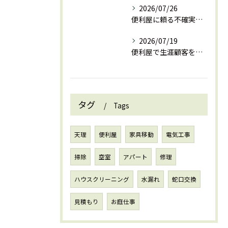
2026/07/26
便利屋に頼る不確実性を安心に変える奈良県天理市葛城市の賢い活用法
2026/07/19
便利屋で生涯顧客を獲得し安定収益を実現するための信頼構築とリピート戦略
タグ
Tags
天理
便利屋
家具移動
電気工事
掃除
空室
アパート
修理
ハウスクリーニング
水漏れ
蛇口交換
見積もり
お庭仕事