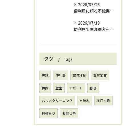
2026/07/26
便利屋に頼る不確実性を安心に変える奈良県天理市葛城市の賢い活用法
2026/07/19
便利屋で生涯顧客を獲得し安定収益を実現するための信頼構築とリピート戦略
タグ
Tags
天理
便利屋
家具移動
電気工事
掃除
空室
アパート
修理
ハウスクリーニング
水漏れ
蛇口交換
見積もり
お庭仕事